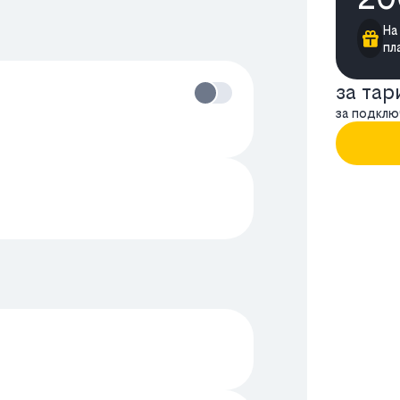
На
пл
за та
за подклю