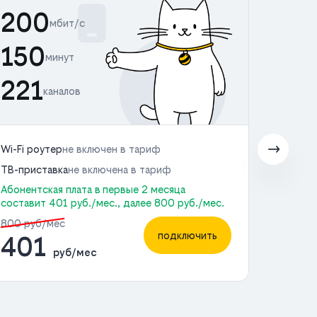
200
мбит/с
20
150
минут
12
221
каналов
22
Wi-Fi роутер
не включен в тариф
Wi-Fi 
ТВ-приставка
не включена в тариф
ТВ-пр
Абонентская плата в первые 2 месяца
составит 401 руб./мес., далее 800 руб./мес.
Абонен
состав
800 руб/мес
подключить
401
1000 
руб/мес
4