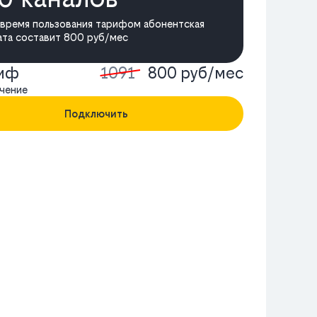
 время пользования тарифом абонентская
ата составит 800 руб/мес
риф
1091
800 руб/мес
чение
Подключить