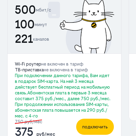
500
мбит/с
100
минут
221
каналов
Wi-Fi роутер
не включен в тариф
ТВ-приставка
не включена в тариф
При подключении данного тарифа, Вам идет
в подарок SIM-карта. На ней 3 месяца
действует бесплатный период на мобильную
связь.Абонентская плата в первые 3 месяца
составит 375 руб./мес., далее 750 руб./мес.
При продолжении использования SIM-карты,
абонентская плата повышается на 290 руб./
мес. с 4-го
750 руб/мес
подключить
375
руб/мес