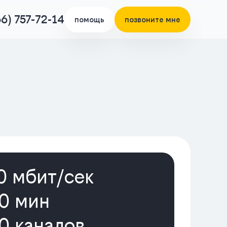
66) 757-72-14
помощь
позвоните мне
0 мбит/cек
0 мин
0 каналов