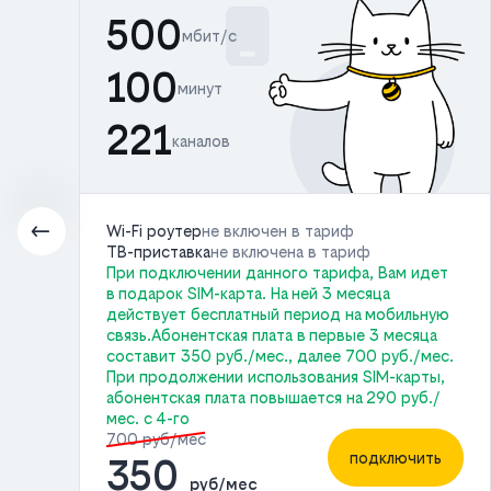
500
мбит/с
100
минут
221
каналов
Wi-Fi роутер
не включен в тариф
ТВ-приставка
не включена в тариф
При подключении данного тарифа, Вам идет
в подарок SIM-карта. На ней 3 месяца
с.
действует бесплатный период на мобильную
связь.Абонентская плата в первые 3 месяца
составит 350 руб./мес., далее 700 руб./мес.
ь
При продолжении использования SIM-карты,
абонентская плата повышается на 290 руб./
мес. с 4-го
700 руб/мес
подключить
350
руб/мес