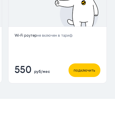
Wi-Fi роутер
не включен в тариф
550
подключить
руб/мес