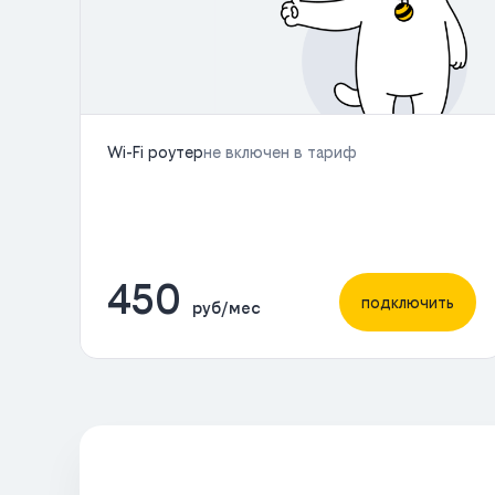
Wi-Fi роутер
не включен в тариф
450
подключить
руб/мес